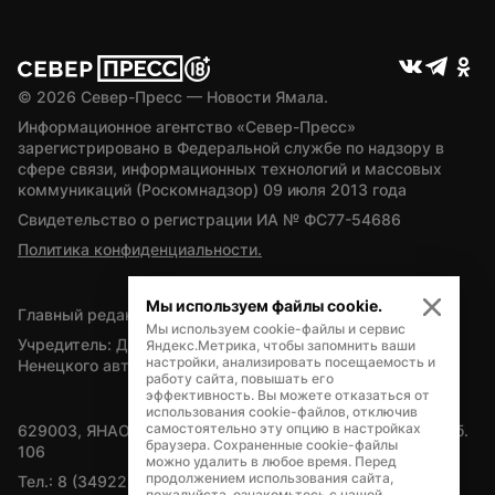
© 
2026
 Север-Пресс — Новости Ямала.
Информационное агентство «Север-Пресс» 
зарегистрировано в Федеральной службе по надзору в 
сфере связи, информационных технологий и массовых 
коммуникаций (Роскомнадзор) 09 июля 2013 года
Свидетельство о регистрации ИА № ФС77-54686
Политика конфиденциальности.
Мы используем файлы cookie.
Главный редактор — А.Л. Поздеев
Мы используем cookie-файлы и сервис
Учредитель: Департамент внутренней политики Ямало-
Яндекс.Метрика, чтобы запомнить ваши
настройки, анализировать посещаемость и
Ненецкого автономного округа
работу сайта, повышать его
эффективность. Вы можете отказаться от
использования cookie-файлов, отключив
самостоятельно эту опцию в настройках
629003, ЯНАО, Салехард, мкр. Богдана Кнунянца, д.1, каб. 
браузера. Сохраненные cookie-файлы
106
можно удалить в любое время. Перед
продолжением использования сайта,
Тел.: 8 (34922) 71262
пожалуйста, ознакомьтесь с нашей