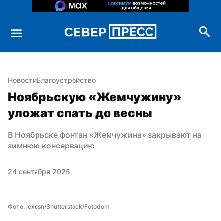
Новости
Благоустройство
Ноябрьскую «Жемчужину» 
уложат спать до весны
В Ноябрьске фонтан «Жемчужина» закрывают на 
зимнюю консервацию
24 сентября 2025
Фото: lexosn/Shutterstock/Fotodom