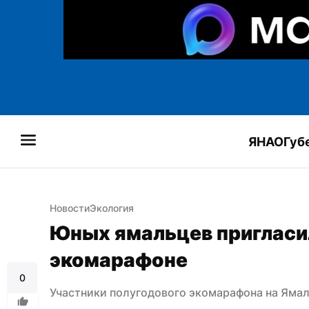
ЯНАО
Губ
Новости
Экология
Юных ямальцев пригласил
экомарафоне
0
Участники полугодового экомарафона на Ямал