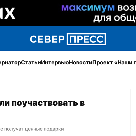
ернатор
Статьи
Интервью
Новости
Проект «Наши 
и поучаствовать в 
е получат ценные подарки