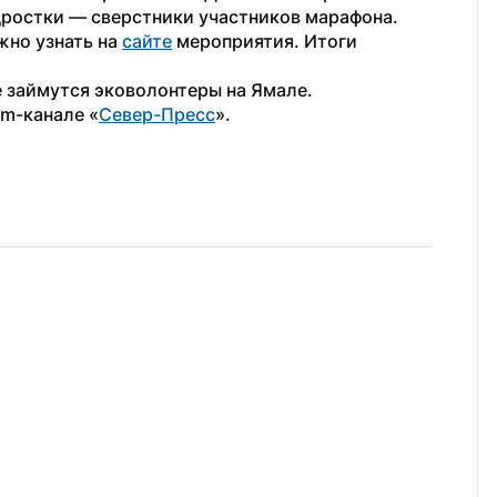
ростки — сверстники участников марафона. 
но узнать на 
сайте
 мероприятия. Итоги 
не займутся эковолонтеры на Ямале.
am-канале «
Север-Пресс
».