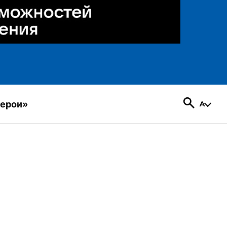
герои»