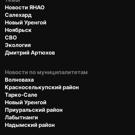
Новости ЯНАО
Салехард
Новый Уренгой
Ноябрьск
СВО
Экология
Дмитрий Артюхов
Новости по муниципалитетам
Волноваха
Красноселькупский район
Тарко-Сале
Новый Уренгой
Приуральский район
Лабытнанги
Надымский район