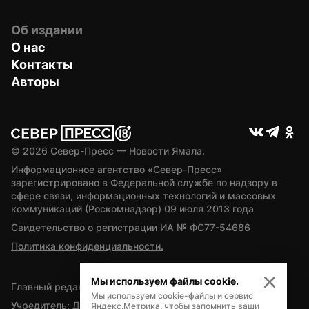
Об издании
О нас
Контакты
Авторы
© 
2026
 Север-Пресс — Новости Ямала.
Информационное агентство «Север-Пресс» 
зарегистрировано в Федеральной службе по надзору в 
сфере связи, информационных технологий и массовых 
коммуникаций (Роскомнадзор) 09 июля 2013 года
Свидетельство о регистрации ИА № ФС77-54686
Политика конфиденциальности.
Мы используем файлы cookie.
Главный редактор — А.Л. Поздеев
Мы используем cookie-файлы и сервис
Учредитель: Департамент внутренней политики Ямало-
Яндекс.Метрика, чтобы запомнить ваши