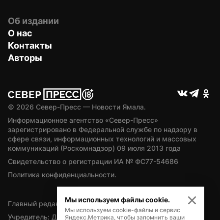
Об издании
О нас
Контакты
Авторы
© 
2026
 Север-Пресс — Новости Ямала.
Информационное агентство «Север-Пресс» 
зарегистрировано в Федеральной службе по надзору в 
сфере связи, информационных технологий и массовых 
коммуникаций (Роскомнадзор) 09 июля 2013 года
Свидетельство о регистрации ИА № ФС77-54686
Политика конфиденциальности.
Мы используем файлы cookie.
Главный редактор — А.Л. Поздеев
Мы используем cookie-файлы и сервис
Учредитель: Департамент внутренней политики Ямало-
Яндекс.Метрика, чтобы запомнить ваши