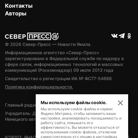
Контакты
Авторы
© 
2026
 Север-Пресс — Новости Ямала.
Информационное агентство «Север-Пресс» 
зарегистрировано в Федеральной службе по надзору в 
сфере связи, информационных технологий и массовых 
коммуникаций (Роскомнадзор) 09 июля 2013 года
Свидетельство о регистрации ИА № ФС77-54686
Политика конфиденциальности.
Мы используем файлы cookie.
Главный редактор — А.Л. Поздеев
Мы используем cookie-файлы и сервис
Учредитель: Департамент внутренней политики Ямало-
Яндекс.Метрика, чтобы запомнить ваши
настройки, анализировать посещаемость и
Ненецкого автономного округа
работу сайта, повышать его
эффективность. Вы можете отказаться от
использования cookie-файлов, отключив
самостоятельно эту опцию в настройках
629003, ЯНАО, Салехард, мкр. Богдана Кнунянца, д.1, каб. 