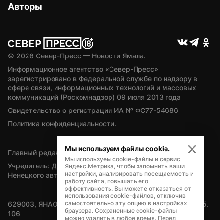
Авторы
© 
2026
 Север-Пресс — Новости Ямала.
Информационное агентство «Север-Пресс» 
зарегистрировано в Федеральной службе по надзору в 
сфере связи, информационных технологий и массовых 
коммуникаций (Роскомнадзор) 09 июля 2013 года
Свидетельство о регистрации ИА № ФС77-54686
Политика конфиденциальности.
Мы используем файлы cookie.
Главный редактор — А.Л. Поздеев
Мы используем cookie-файлы и сервис
Учредитель: Департамент внутренней политики Ямало-
Яндекс.Метрика, чтобы запомнить ваши
настройки, анализировать посещаемость и
Ненецкого автономного округа
работу сайта, повышать его
эффективность. Вы можете отказаться от
использования cookie-файлов, отключив
самостоятельно эту опцию в настройках
629003, ЯНАО, Салехард, мкр. Богдана Кнунянца, д.1, каб. 
браузера. Сохраненные cookie-файлы
106
можно удалить в любое время. Перед