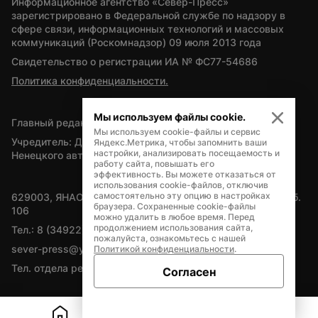
Информационное агентство «Север-Пресс» 
зарегистрировано в Федеральной службе по надзору в 
сфере связи, информационных технологий и массовых 
коммуникаций (Роскомнадзор) 09 июля 2013 года
Свидетельство о регистрации ИА № ФС77-54686
Политика конфиденциальности.
Мы используем файлы cookie.
Главный редактор — А.Л. Поздеев
Мы используем cookie-файлы и сервис
Учредитель: Департамент внутренней политики Ямало-
Яндекс.Метрика, чтобы запомнить ваши
настройки, анализировать посещаемость и
Ненецкого автономного округа
работу сайта, повышать его
эффективность. Вы можете отказаться от
использования cookie-файлов, отключив
самостоятельно эту опцию в настройках
629003, ЯНАО, Салехард, мкр. Богдана Кнунянца, д.1, каб. 
браузера. Сохраненные cookie-файлы
106
можно удалить в любое время. Перед
продолжением использования сайта,
Тел.: 8 (34922) 71262
пожалуйста, ознакомьтесь с нашей
sever-press@yamal-media.ru
Политикой конфиденциальности
.
Тел. отдела рекламы: 8 (34922) 42728
Согласен