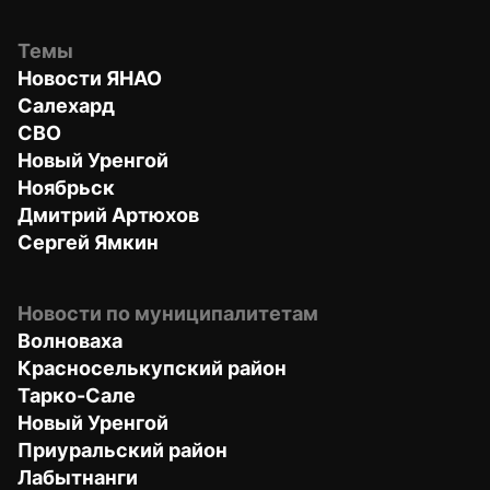
Темы
Новости ЯНАО
Салехард
СВО
Новый Уренгой
Ноябрьск
Дмитрий Артюхов
Сергей Ямкин
Новости по муниципалитетам
Волноваха
Красноселькупский район
Тарко-Сале
Новый Уренгой
Приуральский район
Лабытнанги