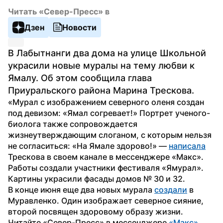
Читать «Север-Пресс» в
Дзен
Новости
В Лабытнанги два дома на улице Школьной 
украсили новые муралы на тему любви к 
Ямалу. Об этом сообщила глава 
Приуральского района Марина Трескова.
«Мурал с изображением северного оленя создан 
под девизом: «Ямал согревает!» Портрет ученого-
биолога также сопровождается 
жизнеутверждающим слоганом, с которым нельзя 
не согласиться: «На Ямале здорово!» — 
написала
Трескова в своем канале в мессенджере «Макс».
Работы создали участники фестиваля «Ямурал». 
Картины украсили фасады домов № 30 и 32.
В конце июня еще два новых мурала 
создали
 в 
Муравленко. Один изображает северное сияние, 
второй посвящен здоровому образу жизни.
Читайте «Север-Пресс» в мессенджере 
«Макс»
.