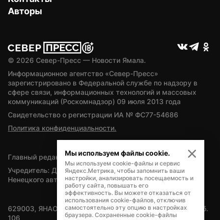
Авторы
© 
2026
 Север-Пресс — Новости Ямала.
Информационное агентство «Север-Пресс» 
зарегистрировано в Федеральной службе по надзору в 
сфере связи, информационных технологий и массовых 
коммуникаций (Роскомнадзор) 09 июля 2013 года
Свидетельство о регистрации ИА № ФС77-54686
Политика конфиденциальности.
Мы используем файлы cookie.
Главный редактор — А.Л. Поздеев
Мы используем cookie-файлы и сервис
Учредитель: Департамент внутренней политики Ямало-
Яндекс.Метрика, чтобы запомнить ваши
настройки, анализировать посещаемость и
Ненецкого автономного округа
работу сайта, повышать его
эффективность. Вы можете отказаться от
использования cookie-файлов, отключив
самостоятельно эту опцию в настройках
629003, ЯНАО, Салехард, мкр. Богдана Кнунянца, д.1, каб. 
браузера. Сохраненные cookie-файлы
106