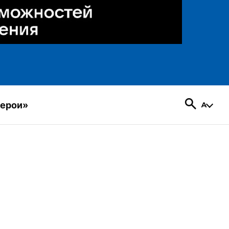
герои»