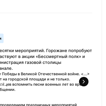
и
есятки мероприятий. Горожане попробуют 
аствуют в акции «Бессмертный полк» и 
нистрация газовой столицы 
анале.
Победы в Великой Отечественной войне. <...> 
т на городской площади и не только. 
ойцев вспомнить песни военных лет во время 
1
 / 
4
общении. 
Фото: t.
с проведением праздничных мероприятий 