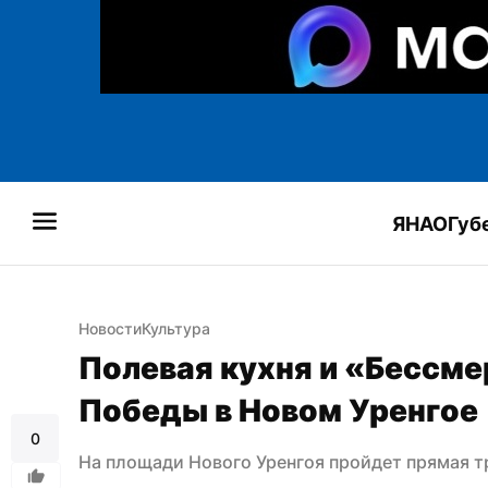
ЯНАО
Губ
Новости
Культура
Полевая кухня и «Бессме
Победы в Новом Уренгое
0
На площади Нового Уренгоя пройдет прямая 