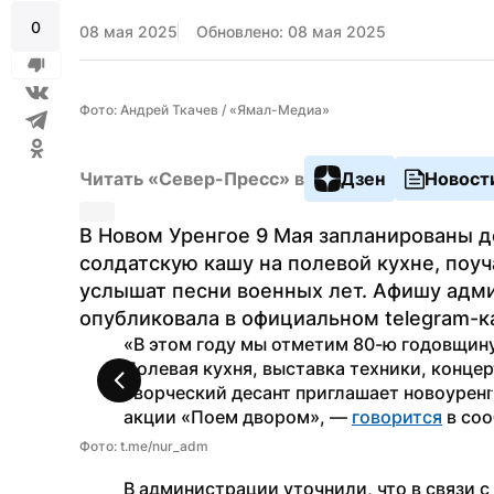
0
08 мая 2025
Обновлено: 08 мая 2025
Фото: Андрей Ткачев / «Ямал-Медиа»
Читать «Север-Пресс» в
Дзен
Новост
В Новом Уренгое 9 Мая запланированы д
солдатскую кашу на полевой кухне, поуч
услышат песни военных лет. Афишу адми
опубликовала в официальном telegram-к
«В этом году мы отметим 80-ю годовщину 
Полевая кухня, выставка техники, концер
Творческий десант приглашает новоуренг
акции «Поем двором», — 
говорится
 в со
Фото: t.me/nur_adm
В администрации уточнили, что в связи 