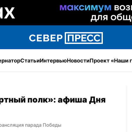
ернатор
Статьи
Интервью
Новости
Проект «Наши 
ртный полк»: афиша Дня 
трансляция парада Победы