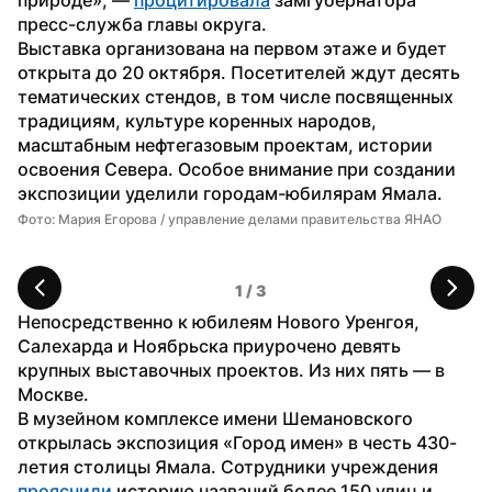
пресс-служба главы округа.
Выставка организована на первом этаже и будет 
открыта до 20 октября. Посетителей ждут десять 
тематических стендов, в том числе посвященных 
традициям, культуре коренных народов, 
масштабным нефтегазовым проектам, истории 
освоения Севера. Особое внимание при создании 
экспозиции уделили городам-юбилярам Ямала.
Фото: Мария Егорова / управление делами правительства ЯНАО
Фо
1
 / 
3
Непосредственно к юбилеям Нового Уренгоя, 
Салехарда и Ноябрьска приурочено девять 
крупных выставочных проектов. Из них пять — в 
Москве.
В музейном комплексе имени Шемановского 
открылась экспозиция «Город имен» в честь 430-
летия столицы Ямала. Сотрудники учреждения 
прояснили
 историю названий более 150 улиц и 