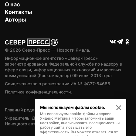
О нас
Контакты
Авторы
© 
2026
 Север-Пресс — Новости Ямала.
Информационное агентство «Север-Пресс» 
зарегистрировано в Федеральной службе по надзору в 
сфере связи, информационных технологий и массовых 
коммуникаций (Роскомнадзор) 09 июля 2013 года
Свидетельство о регистрации ИА № ФС77-54686
Политика конфиденциальности.
Мы используем файлы cookie.
Главный редактор — А.Л. Поздеев
Мы используем cookie-файлы и сервис
Учредитель: Департамент внутренней политики Ямало-
Яндекс.Метрика, чтобы запомнить ваши
настройки, анализировать посещаемость и
Ненецкого автономного округа
работу сайта, повышать его
эффективность. Вы можете отказаться от