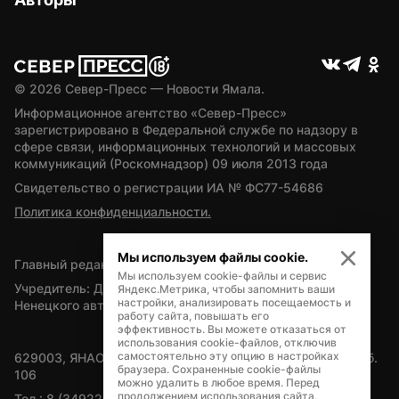
© 
2026
 Север-Пресс — Новости Ямала.
Информационное агентство «Север-Пресс» 
зарегистрировано в Федеральной службе по надзору в 
сфере связи, информационных технологий и массовых 
коммуникаций (Роскомнадзор) 09 июля 2013 года
Свидетельство о регистрации ИА № ФС77-54686
Политика конфиденциальности.
Мы используем файлы cookie.
Главный редактор — А.Л. Поздеев
Мы используем cookie-файлы и сервис
Учредитель: Департамент внутренней политики Ямало-
Яндекс.Метрика, чтобы запомнить ваши
настройки, анализировать посещаемость и
Ненецкого автономного округа
работу сайта, повышать его
эффективность. Вы можете отказаться от
использования cookie-файлов, отключив
самостоятельно эту опцию в настройках
629003, ЯНАО, Салехард, мкр. Богдана Кнунянца, д.1, каб. 
браузера. Сохраненные cookie-файлы
106
можно удалить в любое время. Перед
продолжением использования сайта,
Тел.: 8 (34922) 71262