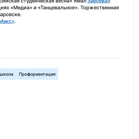
сийская студенческая весна» Ямал
 завоевал
циях «Медиа» и «Танцевальное». Торжественная 
аровске.
Макс»
. 
школа
Профориентация