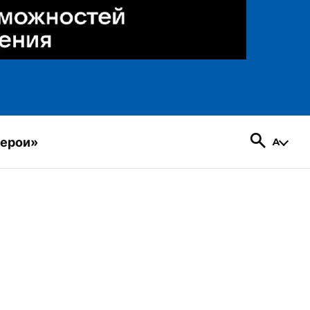
герои»