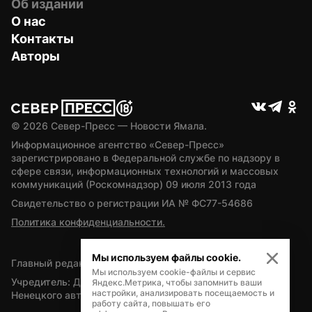
Об издании
О нас
Контакты
Авторы
© 
2026
 Север-Пресс — Новости Ямала.
Информационное агентство «Север-Пресс» 
зарегистрировано в Федеральной службе по надзору в 
сфере связи, информационных технологий и массовых 
коммуникаций (Роскомнадзор) 09 июля 2013 года
Свидетельство о регистрации ИА № ФС77-54686
Политика конфиденциальности.
Мы используем файлы cookie.
Главный редактор — А.Л. Поздеев
Мы используем cookie-файлы и сервис
Учредитель: Департамент внутренней политики Ямало-
Яндекс.Метрика, чтобы запомнить ваши
настройки, анализировать посещаемость и
Ненецкого автономного округа
работу сайта, повышать его