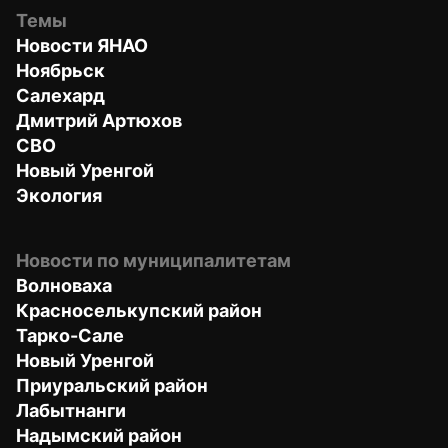
Темы
Новости ЯНАО
Ноябрьск
Салехард
Дмитрий Артюхов
СВО
Новый Уренгой
Экология
Новости по муниципалитетам
Волноваха
Красноселькупский район
Тарко-Сале
Новый Уренгой
Приуральский район
Лабытнанги
Надымский район