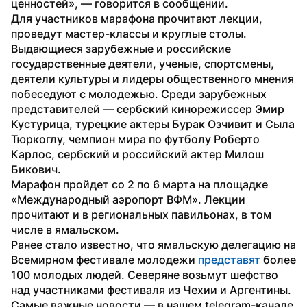
ценностей», — говорится в сообщении.
Для участников марафона прочитают лекции, 
проведут мастер-классы и круглые столы. 
Выдающиеся зарубежные и российские 
государственные деятели, ученые, спортсмены, 
деятели культуры и лидеры общественного мнения 
побеседуют с молодежью. Среди зарубежных 
представителей — сербский кинорежиссер Эмир 
Кустурица, турецкие актеры Бурак Озчивит и Сыла 
Тюркоглу, чемпион мира по футболу Роберто 
Карлос, сербский и российский актер Милош 
Бикович.
Марафон пройдет со 2 по 6 марта на площадке 
«Международный аэропорт ВФМ». Лекции 
прочитают и в региональных павильонах, в том 
числе в ямальском.
Ранее стало известно, что ямальскую делегацию на 
Всемирном фестивале молодежи 
представят
 более 
100 молодых людей. Северяне возьмут шефство 
над участниками фестиваля из Чехии и Аргентины.
Самые важные новости — в нашем telegram-канале 