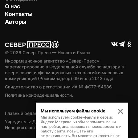
О нас
Контакты
Авторы
© 
2026
 Север-Пресс — Новости Ямала.
Информационное агентство «Север-Пресс» 
зарегистрировано в Федеральной службе по надзору в 
сфере связи, информационных технологий и массовых 
коммуникаций (Роскомнадзор) 09 июля 2013 года
Свидетельство о регистрации ИА № ФС77-54686
Политика конфиденциальности.
Мы используем файлы cookie.
Главный редактор — А.Л. Поздеев
Мы используем cookie-файлы и сервис
Учредитель: Департамент внутренней политики Ямало-
Яндекс.Метрика, чтобы запомнить ваши
настройки, анализировать посещаемость и
Ненецкого автономного округа
работу сайта, повышать его
эффективность. Вы можете отказаться от