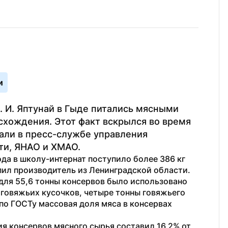
и
 И. Яптунай в Гыде питались мясными 
хождения. Этот факт вскрылся во время 
али в пресс-службе управления 
ти, ЯНАО и ХМАО.
ода в школу-интернат поступило более 386 кг 
ил производитель из Ленинградской области. 
для 55,6 тонны консервов было использовано 
н говяжьих кусочков, четыре тонны говяжьего 
по ГОСТу массовая доля мяса в консервах 
я консервов мясного сырья составил 16,2% от 