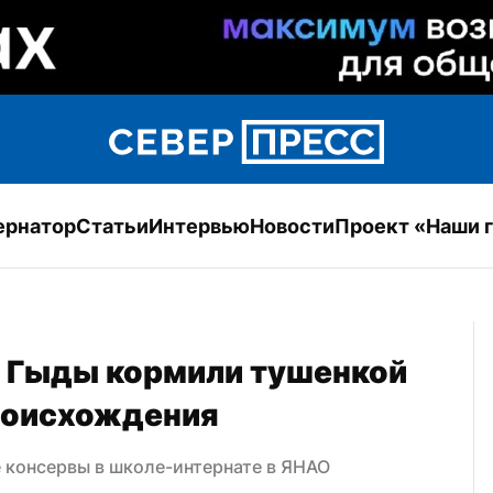
ернатор
Статьи
Интервью
Новости
Проект «Наши 
 Гыды кормили тушенкой 
происхождения
 консервы в школе-интернате в ЯНАО