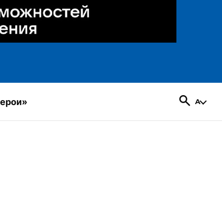
герои»