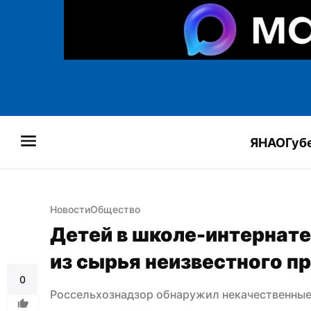
ЯНАО
Губ
Новости
Общество
Детей в школе-интернате
из сырья неизвестного 
0
Россельхознадзор обнаружил некачественные