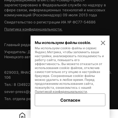
зарегистрировано в Федеральной службе по надзору в 
сфере связи, информационных технологий и массовых 
коммуникаций (Роскомнадзор) 09 июля 2013 года
Свидетельство о регистрации ИА № ФС77-54686
Политика конфиденциальности.
Мы используем файлы cookie.
Главный редактор — А.Л. Поздеев
Мы используем cookie-файлы и сервис
Учредитель: Департамент внутренней политики Ямало-
Яндекс.Метрика, чтобы запомнить ваши
настройки, анализировать посещаемость и
Ненецкого автономного округа
работу сайта, повышать его
эффективность. Вы можете отказаться от
использования cookie-файлов, отключив
самостоятельно эту опцию в настройках
629003, ЯНАО, Салехард, мкр. Богдана Кнунянца, д.1, каб. 
браузера. Сохраненные cookie-файлы
106
можно удалить в любое время. Перед
продолжением использования сайта,
Тел.: 8 (34922) 71262
пожалуйста, ознакомьтесь с нашей
sever-press@yamal-media.ru
Политикой конфиденциальности
.
Тел. отдела рекламы: 8 (34922) 42728
Согласен