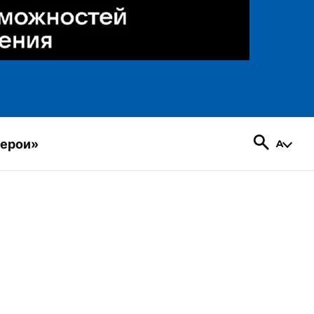
герои»