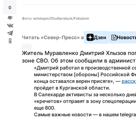
0
Фото: windapm/Shutterstock/Fotodom
Читать «Север-Пресс» в
Дзен
Новост
Житель Муравленко Дмитрий Хлызов поги
зоне СВО. Об этом сообщили в админист
«Дмитрий работал в производственной сф
министерством [обороны] Российской Фе
конца оставался верен присяге», — 
расск
пройдет в Курганской области.
В Салехарде активисты за несколько дне
«кречетов» отправят в зону спецопераци
еще 800.
Самые важные новости — в нашем telegr