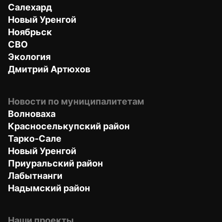
Салехард
Новый Уренгой
Ноябрьск
СВО
Экология
Дмитрий Артюхов
Новости по муниципалитетам
Волноваха
Красноселькупский район
Тарко-Сале
Новый Уренгой
Приуральский район
Лабытнанги
Надымский район
Наши проекты