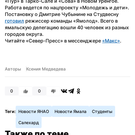
«Пур» в Тарко-Сале и «Сова» в Новом Уренгое. 
Работа ведется по нацпроекту «Молодежь и дети».
Постановку о Дмитрие Чубынине на Студвесну 
готовил
 режиссер команды «Ямолод». Всего в 
ямальскую делегацию вошли 40 человек из разных 
городов округа.
Читайте «Север-Пресс» в мессенджере 
«Макс»
. 
Авторы
Ксения Медведева
0
0
Теги:
Новости ЯНАО
Новости Ямала
Студенты
Салехард
Также по теме