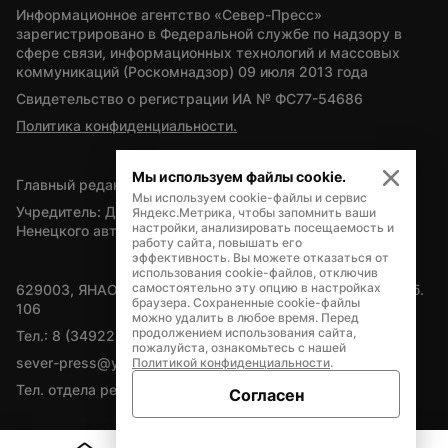
Информационное агентство «Север-Пресс» 
зарегистрировано в Федеральной службе по надзору в 
сфере связи, информационных технологий и массовых 
коммуникаций (Роскомнадзор) 09 июля 2013 года
Свидетельство о регистрации ИА № ФС77-54686
Политика конфиденциальности.
Мы используем файлы cookie.
Главный редактор — А.Л. Поздеев
Мы используем cookie-файлы и сервис
Учредитель: Департамент внутренней политики Ямало-
Яндекс.Метрика, чтобы запомнить ваши
настройки, анализировать посещаемость и
Ненецкого автономного округа
работу сайта, повышать его
эффективность. Вы можете отказаться от
использования cookie-файлов, отключив
самостоятельно эту опцию в настройках
629003, ЯНАО, Салехард, мкр. Богдана Кнунянца, д.1, каб. 
браузера. Сохраненные cookie-файлы
106
можно удалить в любое время. Перед
продолжением использования сайта,
Тел.: 8 (34922) 71262
пожалуйста, ознакомьтесь с нашей
sever-press@yamal-media.ru
Политикой конфиденциальности
.
Тел. отдела рекламы: 8 (34922) 42728
Согласен