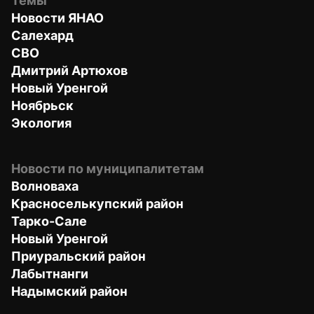
Темы
Новости ЯНАО
Салехард
СВО
Дмитрий Артюхов
Новый Уренгой
Ноябрьск
Экология
Новости по муниципалитетам
Волноваха
Красноселькупский район
Тарко-Сале
Новый Уренгой
Приуральский район
Лабытнанги
Надымский район