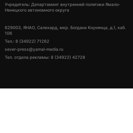
Учредитель: Департамент внутренней политики Ямало-
Ненецкого автономного округа
629003, ЯНАО, Салехард, мкр. Богдана Кнунянца, д.1, каб. 
106
Тел.: 8 (34922) 71262
sever-press@yamal-media.ru
Тел. отдела рекламы: 8 (34922) 42728