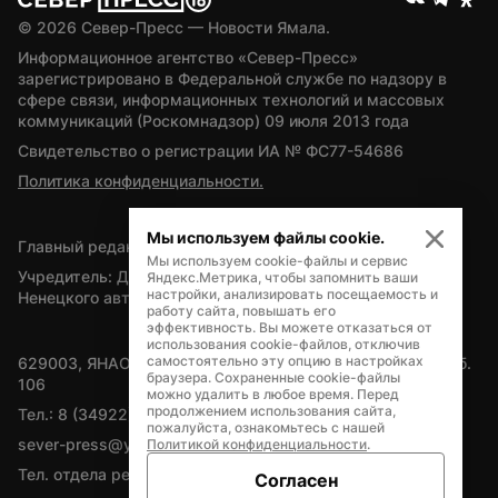
© 
2026
 Север-Пресс — Новости Ямала.
Информационное агентство «Север-Пресс» 
зарегистрировано в Федеральной службе по надзору в 
сфере связи, информационных технологий и массовых 
коммуникаций (Роскомнадзор) 09 июля 2013 года
Свидетельство о регистрации ИА № ФС77-54686
Политика конфиденциальности.
Мы используем файлы cookie.
Главный редактор — А.Л. Поздеев
Мы используем cookie-файлы и сервис
Учредитель: Департамент внутренней политики Ямало-
Яндекс.Метрика, чтобы запомнить ваши
настройки, анализировать посещаемость и
Ненецкого автономного округа
работу сайта, повышать его
эффективность. Вы можете отказаться от
использования cookie-файлов, отключив
самостоятельно эту опцию в настройках
629003, ЯНАО, Салехард, мкр. Богдана Кнунянца, д.1, каб. 
браузера. Сохраненные cookie-файлы
106
можно удалить в любое время. Перед
продолжением использования сайта,
Тел.: 8 (34922) 71262
пожалуйста, ознакомьтесь с нашей
sever-press@yamal-media.ru
Политикой конфиденциальности
.
Тел. отдела рекламы: 8 (34922) 42728
Согласен