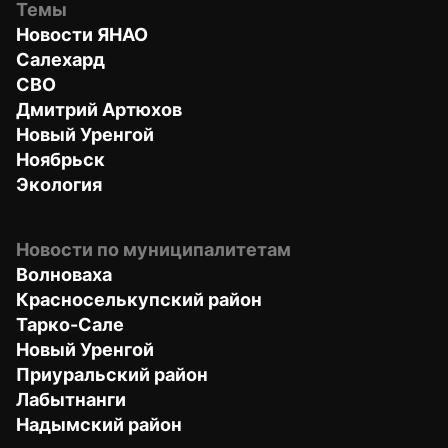
Темы
Новости ЯНАО
Салехард
СВО
Дмитрий Артюхов
Новый Уренгой
Ноябрьск
Экология
Новости по муниципалитетам
Волноваха
Красноселькупский район
Тарко-Сале
Новый Уренгой
Приуральский район
Лабытнанги
Надымский район