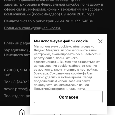
зарегистрировано в Федеральной службе по надзору в 
сфере связи, информационных технологий и массовых 
коммуникаций (Роскомнадзор) 09 июля 2013 года
Свидетельство о регистрации ИА № ФС77-54686
Политика конфиденциальности.
Мы используем файлы cookie.
Главный редактор — А.Л. Поздеев
Мы используем cookie-файлы и сервис
Учредитель: Департамент внутренней политики Ямало-
Яндекс.Метрика, чтобы запомнить ваши
настройки, анализировать посещаемость и
Ненецкого автономного округа
работу сайта, повышать его
эффективность. Вы можете отказаться от
использования cookie-файлов, отключив
самостоятельно эту опцию в настройках
629003, ЯНАО, Салехард, мкр. Богдана Кнунянца, д.1, каб. 
браузера. Сохраненные cookie-файлы
106
можно удалить в любое время. Перед
продолжением использования сайта,
Тел.: 8 (34922) 71262
пожалуйста, ознакомьтесь с нашей
sever-press@yamal-media.ru
Политикой конфиденциальности
.
Тел. отдела рекламы: 8 (34922) 42728
Согласен