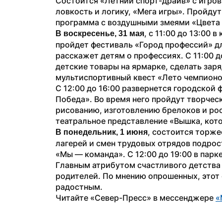
Состоится «Летний спорт-драйв» с игров
ловкость и логику, «Мега игры». Пройдут
программа с воздушными змеями «Цвета 
, с 11:00 до 13:00
В воскресенье, 31 мая
пройдет фестиваль «Город профессий» дл
расскажет детям о профессиях. С 11:00 д
детские товары на ярмарке, сделать зар
мультиспортивный квест «Лето чемпионо
С 12:00 до 16:00 развернется городской 
Победа». Во время него пройдут творческ
рисованию, изготовлению брелоков и рос
театральное представление «Вышка, кот
, состоится торже
В понедельник, 1 июня
лагерей и смен трудовых отрядов подрост
«Мы — команда». С 12:00 до 19:00 в пар
Главным атрибутом счастливого детства
родителей. По мнению опрошенных, этот 
радостным.
Читайте «Север-Пресс» в мессенджере 
«