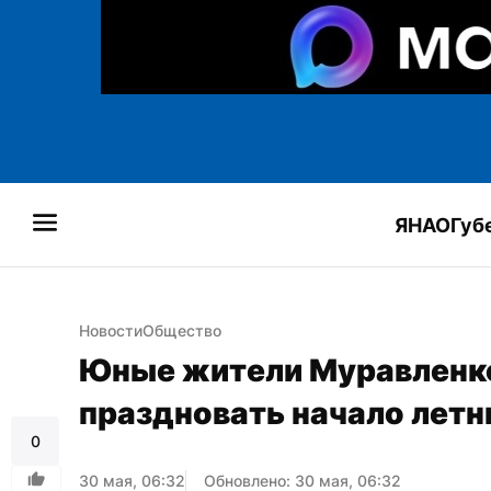
ЯНАО
Губ
Новости
Общество
Юные жители Муравленко 
праздновать начало летн
0
30 мая, 06:32
Обновлено: 30 мая, 06:32