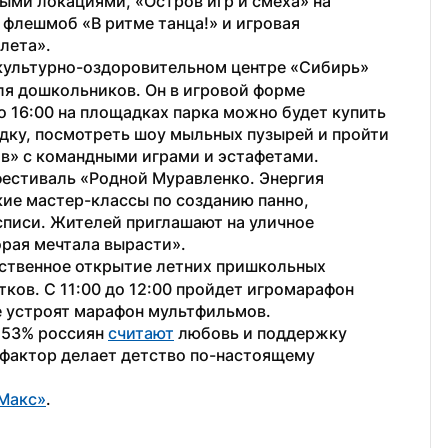
ыми локациями, «Остров игр и смеха» на 
 флешмоб «В ритме танца!» и игровая 
лета».
 в культурно-оздоровительном центре «Сибирь» 
я дошкольников. Он в игровой форме 
о 16:00 на площадках парка можно будет купить 
ядку, посмотреть шоу мыльных пузырей и пройти 
в» с командными играми и эстафетами.
фестиваль «Родной Муравленко. Энергия 
ие мастер-классы по созданию панно, 
писи. Жителей приглашают на уличное 
орая мечтала вырасти».
ственное открытие летних пришкольных 
ков. С 11:00 до 12:00 пройдет игромарафон 
ке устроят марафон мультфильмов.
 53% россиян 
считают
 любовь и поддержку 
фактор делает детство по-настоящему 
Макс»
. 