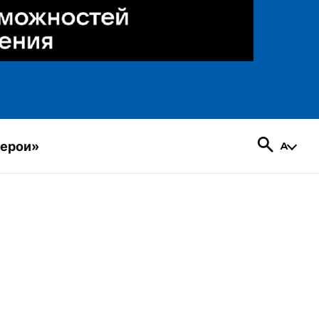
герои»