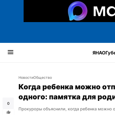
ЯНАО
Губ
Новости
Общество
Когда ребенка можно отп
одного: памятка для род
0
Прокуроры объяснили, когда ребенка можно о