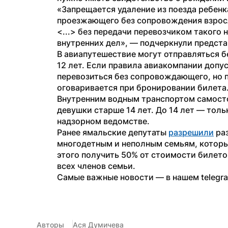
«Запрещается удаление из поезда ребенка,
проезжающего без сопровождения взросл
<...> без передачи перевозчиком такого
внутренних дел», — подчеркнули предст
В авиапутешествие могут отправляться б
12 лет. Если правила авиакомпании допуск
перевозиться без сопровождающего, но п
оговаривается при бронировании билета.
Внутренним водным транспортом самосто
девушки старше 14 лет. До 14 лет — толь
надзорном ведомстве.
Ранее ямальские депутаты 
разрешили
 ра
многодетным и неполным семьям, которым
этого получить 50% от стоимости билето
всех членов семьи.
Самые важные новости — в нашем telegr
Авторы
Ася Думичева