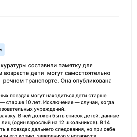
и
куратуры составили памятку для 
м возрасте дети  могут самостоятельно 
  речном транспорте. Она опубликована 
ых поездах могут находиться дети старше 
 — старше 10 лет. Исключение — случаи, когда 
азовательных учреждений. 
аявку. В ней должен быть список детей, данные 
иц (один взрослый на 12 школьников). В 14 
 в поездах дальнего следования, но при себе 
ли его копию, заверенную у нотариуса. 