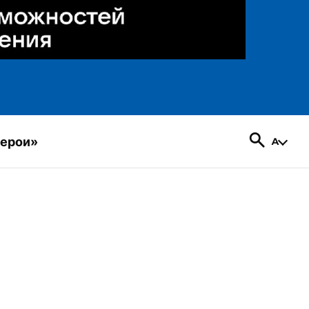
герои»