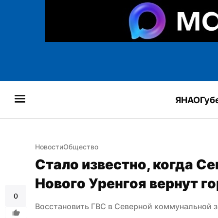
ЯНАО
Губ
Новости
Общество
Стало известно, когда Се
Нового Уренгоя вернут г
0
Восстановить ГВС в Северной коммунальной з