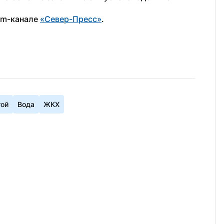
am-канале 
«Север-Пресс»
. 
гой
Вода
ЖКХ