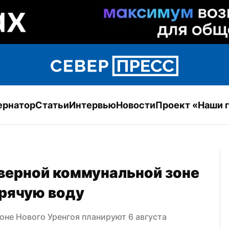
ернатор
Статьи
Интервью
Новости
Проект «Наши 
верной коммунальной зоне 
орячую воду
оне Нового Уренгоя планируют 6 августа