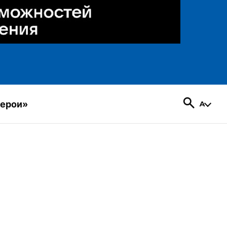
герои»