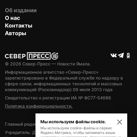
Об издании
О нас
Контакты
Авторы
© 
2026
 Север-Пресс — Новости Ямала.
Информационное агентство «Север-Пресс» 
зарегистрировано в Федеральной службе по надзору в 
сфере связи, информационных технологий и массовых 
коммуникаций (Роскомнадзор) 09 июля 2013 года
Свидетельство о регистрации ИА № ФС77-54686
Политика конфиденциальности.
Мы используем файлы cookie.
Главный редактор — А.Л. Поздеев
Мы используем cookie-файлы и сервис
Учредитель: Департамент внутренней политики Ямало-
Яндекс.Метрика, чтобы запомнить ваши