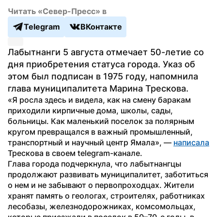
Читать «Север-Пресс» в
Telegram
ВКонтакте
Лабытнанги 5 августа отмечает 50-летие со 
дня приобретения статуса города. Указ об 
этом был подписан в 1975 году, напомнила 
глава муниципалитета Марина Трескова.
«Я росла здесь и видела, как на смену баракам 
приходили кирпичные дома, школы, сады, 
больницы. Как маленький поселок за полярным 
кругом превращался в важный промышленный, 
транспортный и научный центр Ямала», — 
написала
Трескова в своем telegram-канале.
Глава города подчеркнула, что лабытнангцы 
продолжают развивать муниципалитет, заботиться 
о нем и не забывают о первопроходцах. Жители 
хранят память о геологах, строителях, работниках 
лесобазы, железнодорожниках, комсомольцах, 
которые приезжали в поселок в 50–70-е годы, в 