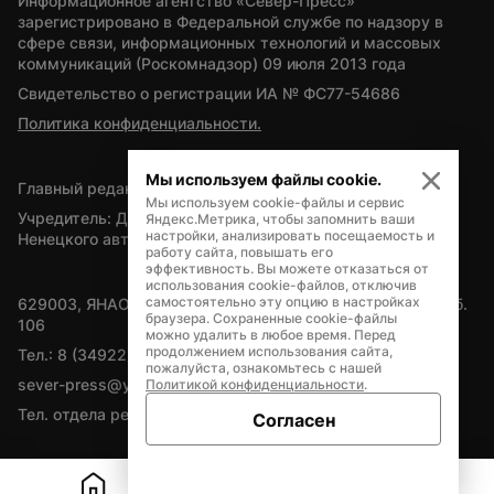
Информационное агентство «Север-Пресс» 
зарегистрировано в Федеральной службе по надзору в 
сфере связи, информационных технологий и массовых 
коммуникаций (Роскомнадзор) 09 июля 2013 года
Свидетельство о регистрации ИА № ФС77-54686
Политика конфиденциальности.
Мы используем файлы cookie.
Главный редактор — А.Л. Поздеев
Мы используем cookie-файлы и сервис
Учредитель: Департамент внутренней политики Ямало-
Яндекс.Метрика, чтобы запомнить ваши
настройки, анализировать посещаемость и
Ненецкого автономного округа
работу сайта, повышать его
эффективность. Вы можете отказаться от
использования cookie-файлов, отключив
самостоятельно эту опцию в настройках
629003, ЯНАО, Салехард, мкр. Богдана Кнунянца, д.1, каб. 
браузера. Сохраненные cookie-файлы
106
можно удалить в любое время. Перед
продолжением использования сайта,
Тел.: 8 (34922) 71262
пожалуйста, ознакомьтесь с нашей
sever-press@yamal-media.ru
Политикой конфиденциальности
.
Тел. отдела рекламы: 8 (34922) 42728
Согласен