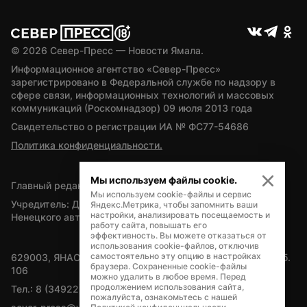
© 
2026
 Север-Пресс — Новости Ямала.
Информационное агентство «Север-Пресс» 
зарегистрировано в Федеральной службе по надзору в 
сфере связи, информационных технологий и массовых 
коммуникаций (Роскомнадзор) 09 июля 2013 года
Свидетельство о регистрации ИА № ФС77-54686
Политика конфиденциальности.
Мы используем файлы cookie.
Главный редактор — А.Л. Поздеев
Мы используем cookie-файлы и сервис
Учредитель: Департамент внутренней политики Ямало-
Яндекс.Метрика, чтобы запомнить ваши
настройки, анализировать посещаемость и
Ненецкого автономного округа
работу сайта, повышать его
эффективность. Вы можете отказаться от
использования cookie-файлов, отключив
самостоятельно эту опцию в настройках
629003, ЯНАО, Салехард, мкр. Богдана Кнунянца, д.1, каб. 
браузера. Сохраненные cookie-файлы
106
можно удалить в любое время. Перед
продолжением использования сайта,
Тел.: 8 (34922) 71262
пожалуйста, ознакомьтесь с нашей