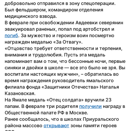
добровольно отправился в зону спецоперации. 
Был фельдшером, командиром отделения 
медицинского взвода.
В феврале при освобождении Авдеевки северянин 
эвакуировал раненых, попал под артобстрел и 
погиб
. За мужество и героизм воин посмертно 
награжден медалью «За Отвагу».
«Отцовство требует ответственности и терпения, 
внимания и трудолюбия. Пусть эта медаль 
напоминает вам о том, что бессонные ночи, первые 
синяки и двойки в школе — все это было не зря. Вы 
воспитали настоящих мужчин», – обратилась во 
время награждения руководитель ямальского 
филиала фонда «Защитники Отечества» Наталья 
Казановская.
На Ямале медаль «Отец солдата» вручили 23 
папам. В феврале три родителя 
получили
 награду в 
Общественной палате РФ в Москве.
Ранее сообщалось, что в школах Приуральского 
района массово 
открывают
 зоны памяти героев 