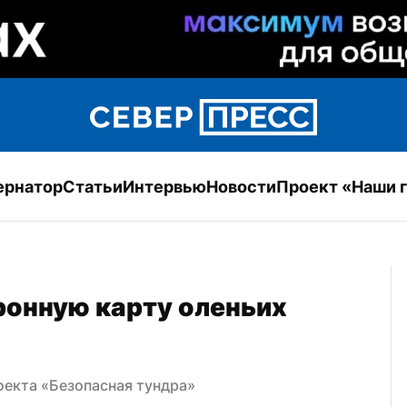
ернатор
Статьи
Интервью
Новости
Проект «Наши 
ронную карту оленьих 
оекта «Безопасная тундра»