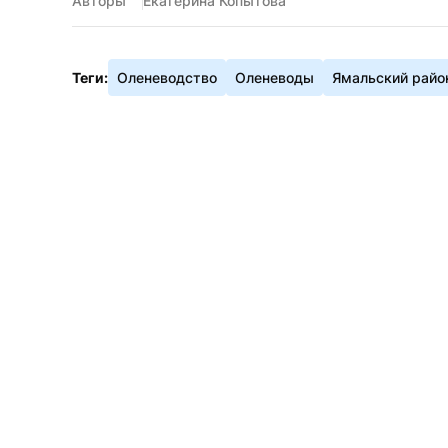
Авторы
Екатерина Копытова
Теги:
Оленеводство
Оленеводы
Ямальский райо