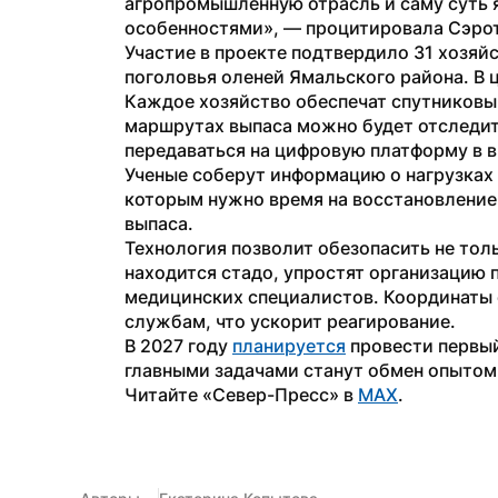
агропромышленную отрасль и саму суть я
особенностями», — процитировала Сэрот
Участие в проекте подтвердило 31 хозяйс
поголовья оленей Ямальского района. В 
Каждое хозяйство обеспечат спутниковы
маршрутах выпаса можно будет отследить
передаваться на цифровую платформу в в
Ученые соберут информацию о нагрузках 
которым нужно время на восстановление,
выпаса.
Технология позволит обезопасить не тольк
находится стадо, упростят организацию п
медицинских специалистов. Координаты с
службам, что ускорит реагирование.
В 2027 году 
планируется
 провести первы
главными задачами станут обмен опытом
Читайте «Север-Пресс» в 
MAX
.