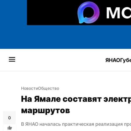
ЯНАО
Губ
Новости
Общество
На Ямале составят элект
маршрутов
0
В ЯНАО началась практическая реализация пр