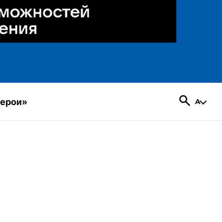
герои»