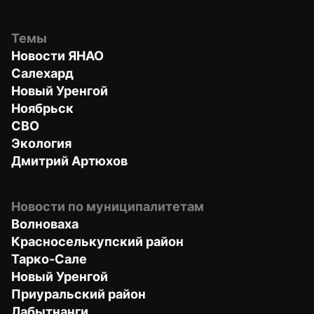
Темы
Новости ЯНАО
Салехард
Новый Уренгой
Ноябрьск
СВО
Экология
Дмитрий Артюхов
Новости по муниципалитетам
Волноваха
Красноселькупский район
Тарко-Сале
Новый Уренгой
Приуральский район
Лабытнанги