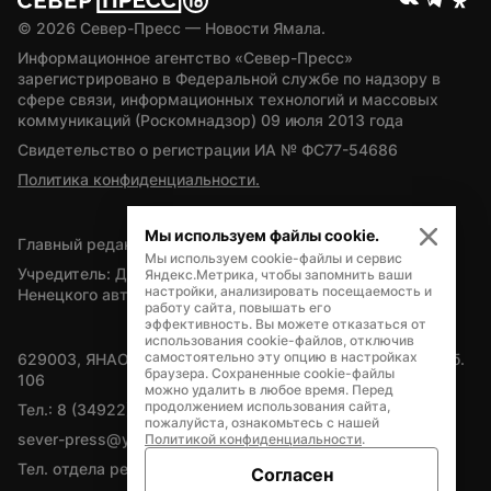
© 
2026
 Север-Пресс — Новости Ямала.
Информационное агентство «Север-Пресс» 
зарегистрировано в Федеральной службе по надзору в 
сфере связи, информационных технологий и массовых 
коммуникаций (Роскомнадзор) 09 июля 2013 года
Свидетельство о регистрации ИА № ФС77-54686
Политика конфиденциальности.
Мы используем файлы cookie.
Главный редактор — А.Л. Поздеев
Мы используем cookie-файлы и сервис
Учредитель: Департамент внутренней политики Ямало-
Яндекс.Метрика, чтобы запомнить ваши
настройки, анализировать посещаемость и
Ненецкого автономного округа
работу сайта, повышать его
эффективность. Вы можете отказаться от
использования cookie-файлов, отключив
самостоятельно эту опцию в настройках
629003, ЯНАО, Салехард, мкр. Богдана Кнунянца, д.1, каб. 
браузера. Сохраненные cookie-файлы
106
можно удалить в любое время. Перед
продолжением использования сайта,
Тел.: 8 (34922) 71262
пожалуйста, ознакомьтесь с нашей
sever-press@yamal-media.ru
Политикой конфиденциальности
.
Тел. отдела рекламы: 8 (34922) 42728
Согласен