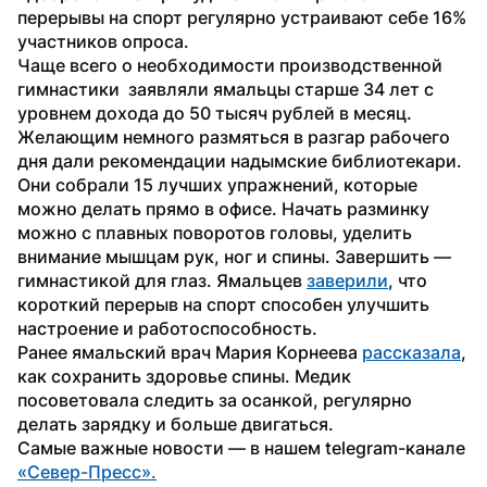
перерывы на спорт регулярно устраивают себе 16% 
участников опроса.
Чаще всего о необходимости производственной 
гимнастики  заявляли ямальцы старше 34 лет с 
уровнем дохода до 50 тысяч рублей в месяц.
Желающим немного размяться в разгар рабочего 
дня дали рекомендации надымские библиотекари. 
Они собрали 15 лучших упражнений, которые 
можно делать прямо в офисе. Начать разминку 
можно с плавных поворотов головы, уделить 
внимание мышцам рук, ног и спины. Завершить — 
гимнастикой для глаз. Ямальцев 
заверили
, что 
короткий перерыв на спорт способен улучшить 
настроение и работоспособность.
Ранее ямальский врач Мария Корнеева 
рассказала
, 
как сохранить здоровье спины. Медик 
посоветовала следить за осанкой, регулярно 
делать зарядку и больше двигаться.
Самые важные новости — в нашем telegram-канале 
«Север-Пресс».