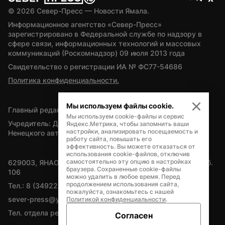
© 
2026
 Север-Пресс — Новости Ямала.
Информационное агентство «Север-Пресс» 
зарегистрировано в Федеральной службе по надзору в 
сфере связи, информационных технологий и массовых 
коммуникаций (Роскомнадзор) 09 июля 2013 года
Свидетельство о регистрации ИА № ФС77-54686
Политика конфиденциальности.
Мы используем файлы cookie.
Главный редактор — А.Л. Поздеев
Мы используем cookie-файлы и сервис
Учредитель: Департамент внутренней политики Ямало-
Яндекс.Метрика, чтобы запомнить ваши
настройки, анализировать посещаемость и
Ненецкого автономного округа
работу сайта, повышать его
эффективность. Вы можете отказаться от
использования cookie-файлов, отключив
самостоятельно эту опцию в настройках
629003, ЯНАО, Салехард, мкр. Богдана Кнунянца, д.1, каб. 
браузера. Сохраненные cookie-файлы
106
можно удалить в любое время. Перед
продолжением использования сайта,
Тел.: 8 (34922) 71262
пожалуйста, ознакомьтесь с нашей
sever-press@yamal-media.ru
Политикой конфиденциальности
.
Тел. отдела рекламы: 8 (34922) 42728
Согласен