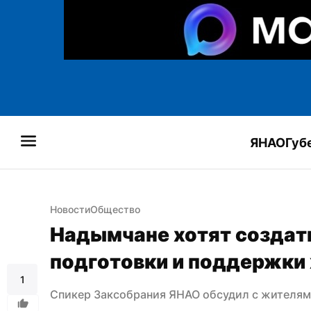
ЯНАО
Губ
Новости
Общество
Надымчане хотят создат
подготовки и поддержки
1
Спикер Заксобрания ЯНАО обсудил с жителя