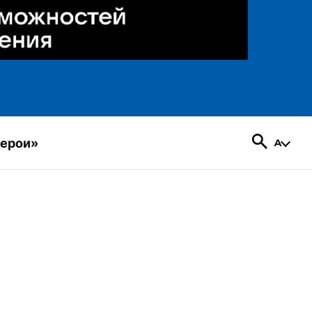
герои»