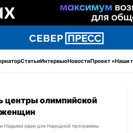
ернатор
Статьи
Интервью
Новости
Проект «Наши 
ь центры олимпийской 
 женщин
ми Надыма идеи для Народной программы