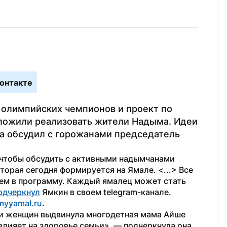
онтакте
олимпийских чемпионов и проект по 
ожили реализовать жители Надыма. Идеи 
 обсудил с горожанами председатель 
 чтобы обсудить с активными надымчанами 
орая сегодня формируется на Ямале. <...> Все 
ем в программу. Каждый ямалец может стать 
одчеркнул
 Ямкин в своем telegram-канале. 
myyamal.ru
.
и женщин выдвинула многодетная мама Айше 
ияет на здоровье семьи», — подчеркнула она. 