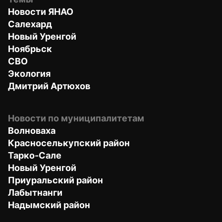
Новости ЯНАО
Салехард
Новый Уренгой
Ноябрьск
СВО
Экология
Дмитрий Артюхов
Новости по муниципалитетам
Волноваха
Красноселькупский район
Тарко-Сале
Новый Уренгой
Приуральский район
Лабытнанги
Надымский район