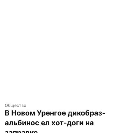
Общество
В Новом Уренгое дикобраз-
альбинос ел хот-доги на 
заправке