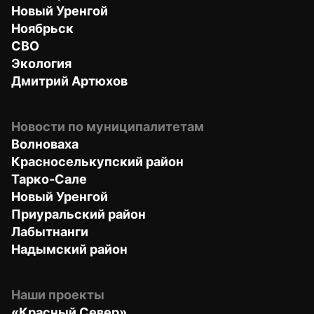
Новый Уренгой
Ноябрьск
СВО
Экология
Дмитрий Артюхов
Новости по муниципалитетам
Волноваха
Красноселькупский район
Тарко-Сале
Новый Уренгой
Приуральский район
Лабытнанги
Надымский район
Наши проекты
«Красный Север»