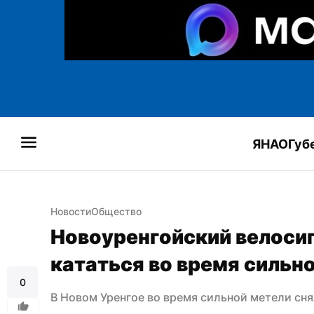
ЯНАО
Губ
Новости
Общество
Новоуренгойский велоси
кататься во время сильн
0
В Новом Уренгое во время сильной метели сня