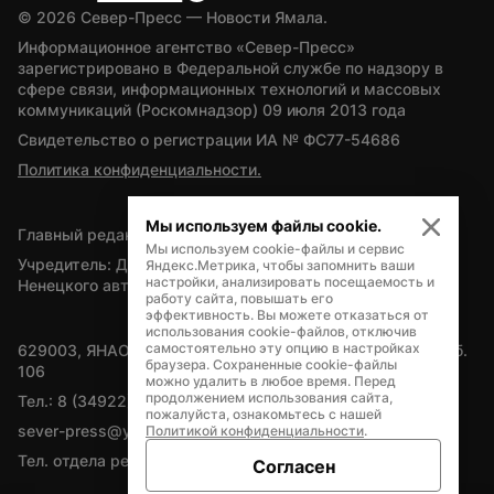
© 
2026
 Север-Пресс — Новости Ямала.
Информационное агентство «Север-Пресс» 
зарегистрировано в Федеральной службе по надзору в 
сфере связи, информационных технологий и массовых 
коммуникаций (Роскомнадзор) 09 июля 2013 года
Свидетельство о регистрации ИА № ФС77-54686
Политика конфиденциальности.
Мы используем файлы cookie.
Главный редактор — А.Л. Поздеев
Мы используем cookie-файлы и сервис
Учредитель: Департамент внутренней политики Ямало-
Яндекс.Метрика, чтобы запомнить ваши
настройки, анализировать посещаемость и
Ненецкого автономного округа
работу сайта, повышать его
эффективность. Вы можете отказаться от
использования cookie-файлов, отключив
самостоятельно эту опцию в настройках
629003, ЯНАО, Салехард, мкр. Богдана Кнунянца, д.1, каб. 
браузера. Сохраненные cookie-файлы
106
можно удалить в любое время. Перед
продолжением использования сайта,
Тел.: 8 (34922) 71262
пожалуйста, ознакомьтесь с нашей
sever-press@yamal-media.ru
Политикой конфиденциальности
.
Тел. отдела рекламы: 8 (34922) 42728
Согласен