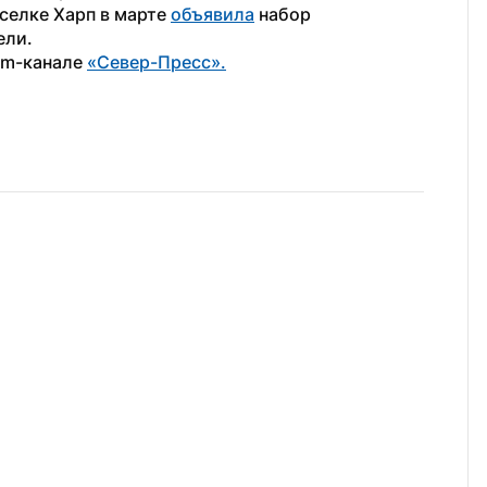
селке Харп в марте 
объявила
 набор 
ли. 
am-канале 
«Север-Пресс».