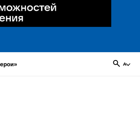
герои»