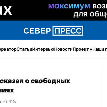
ернатор
Статьи
Интервью
Новости
Проект «Наши 
казал о свободных 
ниях
ы на 41%