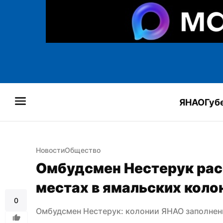
ЯНАО
Губ
Новости
Общество
Омбудсмен Нестерук расс
местах в ямальских коло
0
Омбудсмен Нестерук: колонии ЯНАО заполнен