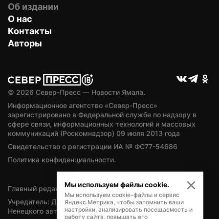
Об издании
О нас
Контакты
Авторы
© 
2026
 Север-Пресс — Новости Ямала.
Информационное агентство «Север-Пресс» 
зарегистрировано в Федеральной службе по надзору в 
сфере связи, информационных технологий и массовых 
коммуникаций (Роскомнадзор) 09 июля 2013 года
Свидетельство о регистрации ИА № ФС77-54686
Политика конфиденциальности.
Мы используем файлы cookie.
Главный редактор — А.Л. Поздеев
Мы используем cookie-файлы и сервис
Учредитель: Департамент внутренней политики Ямало-
Яндекс.Метрика, чтобы запомнить ваши
настройки, анализировать посещаемость и
Ненецкого автономного округа
работу сайта, повышать его