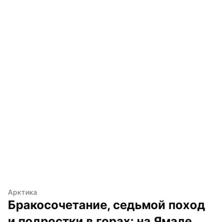
Арктика
Бракосочетание, седьмой поход 
и подростки в горах: на Ямале 