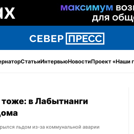
ернатор
Статьи
Интервью
Новости
Проект «Наши 
тоже: в Лабытнанги 
дома
крылся льдом из-за коммунальной аварии