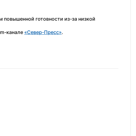
Фото: vk.
м повышенной готовности из-за низкой 
am-канале 
«Север-Пресс»
.