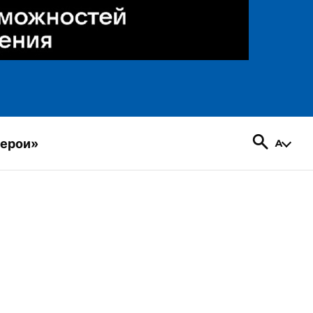
герои»