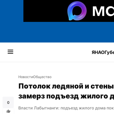
ЯНАО
Губ
Новости
Общество
Потолок ледяной и стены 
замерз подъезд жилого 
0
Власти Лабытнанги: подъезд жилого дома по