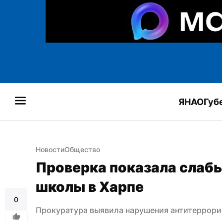
ЯНАО
Губ
Новости
Общество
Проверка показала слабы
школы в Харпе
0
Прокуратура выявила нарушения антитеррори