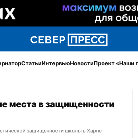
ернатор
Статьи
Интервью
Новости
Проект «Наши 
е места в защищенности 
стической защищенности школы в Харпе