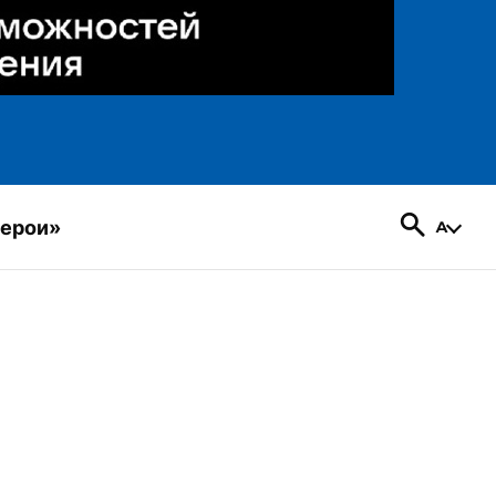
герои»