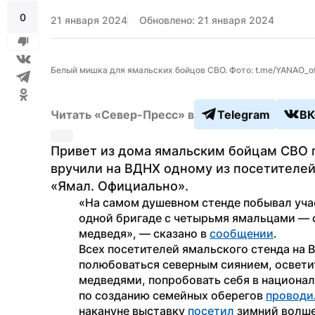
0
21 января 2024
Обновлено: 21 января 2024
Белый мишка для ямальских бойцов СВО. Фото: t.me/YANAO_off
Читать «Север-Пресс» в
Telegram
ВК
Привет из дома ямальским бойцам СВО 
вручили на ВДНХ одному из посетителей 
«Ямал. Официально».
«На самом душевном стенде побывал учас
одной бригаде с четырьмя ямальцами — с
медведя», — сказано в 
сообщении
.
Всех посетителей ямальского стенда на 
полюбоваться северным сиянием, осветит
медведями, попробовать себя в национал
по созданию семейных оберегов 
проводи
накануне выставку 
посетил
 зимний волш