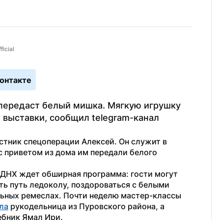
icial
онтакте
передаст белый мишка. Мягкую игрушку 
выставки, сообщил telegram-канал 
тник спецоперации Алексей. Он служит в 
 приветом из дома им передали белого 
ВДНХ ждет обширная программа: гости могут 
ь путь ледоколу, поздороваться с белыми 
ьных ремеслах. Почти неделю мастер-классы 
ла
 рукодельница из Пуровского района, а 
ебник Ямал Ири.