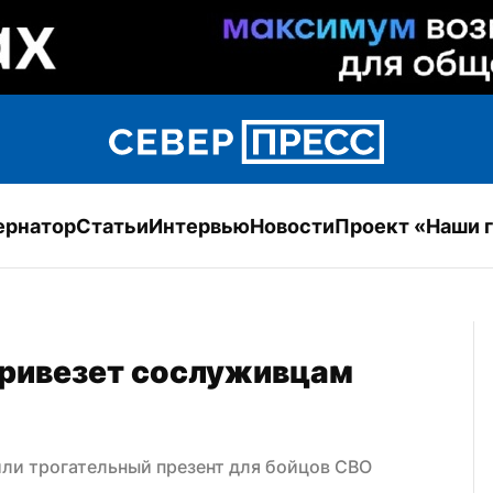
ернатор
Статьи
Интервью
Новости
Проект «Наши 
ривезет сослуживцам 
ли трогательный презент для бойцов СВО