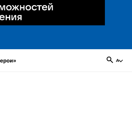
герои»