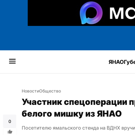
ЯНАО
Губ
Новости
Общество
Участник спецоперации п
белого мишку из ЯНАО
0
Посетителю ямальского стенда на ВДНХ вручи