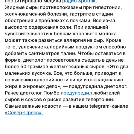
процитировало медика 
радио Sputnik.
Жирные сыры противопоказаны при гипертонии, 
желчнокаменной болезни, гастрите в стадии 
обострения и проблемах с почками. Все из-за 
высокого содержания соли. При излишней 
чувствительности к белкам коровьего молока 
может также развиться аллергия на сыр. Кроме 
того, увлечение калорийным продуктом способно 
добавить сантиметров талии. Чтобы оставаться в 
форме, диетолог посоветовала съедать в день не 
более 50 граммов желтых жирных сыров. «Это два 
маленьких кусочка. Все, что больше, приводит к 
повышению калорийности пищи и откладыванию 
жира в жировых депо», — предупредила диетолог.
Ранее диетолог Помбо 
предупредил
 любителей 
сыров и соусов о риске развития гипертонии.
Самые важные новости — в нашем telegram-канале 
«Север-Пресс».