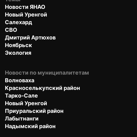
Новости ЯНАО
Новый Уренгой
Салехард
СВО
Дмитрий Артюхов
Ноябрьск
Экология
Новости по муниципалитетам
Волноваха
Красноселькупский район
Тарко-Сале
Новый Уренгой
Приуральский район
Лабытнанги
Надымский район